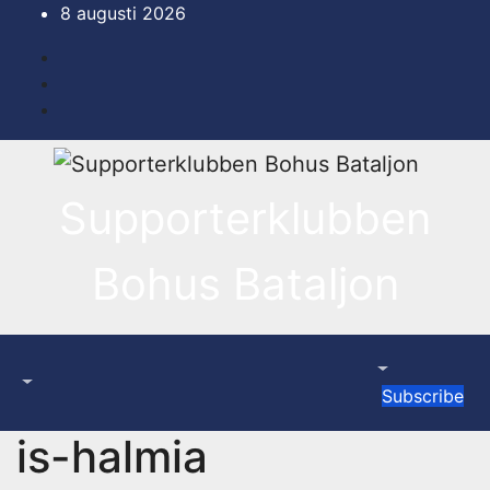
Hoppa
8 augusti 2026
till
innehåll
Supporterklubben
Bohus Bataljon
Subscribe
is-halmia