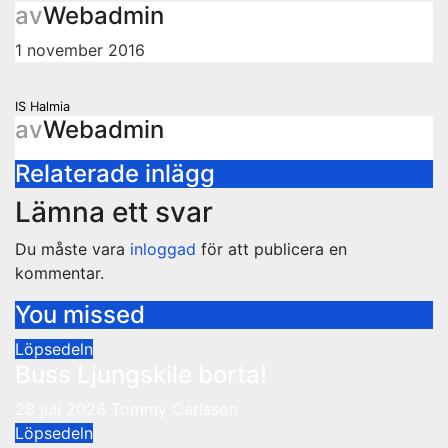
av
Webadmin
1 november 2016
Inläggsnavigering
IS Halmia
av
Webadmin
Relaterade inlägg
Lämna ett svar
Du måste vara
inloggad
för att publicera en
kommentar.
You missed
Löpsedeln
Buss Ljungskile borta!
28 juli 2026
Tommy Carlsson
Löpsedeln