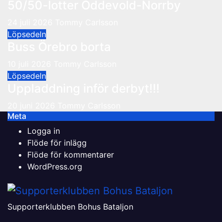
50/50-lotter Oddevold-Norrby
24 juli 2026
Tommy Carlsson
Löpsedeln
Buss Örebro borta
10 juli 2026
Tommy Carlsson
Löpsedeln
Uppladdning inför derbyt!!!
20 juni 2026
Tommy Carlsson
Meta
Logga in
Flöde för inlägg
Flöde för kommentarer
WordPress.org
Supporterklubben Bohus Bataljon