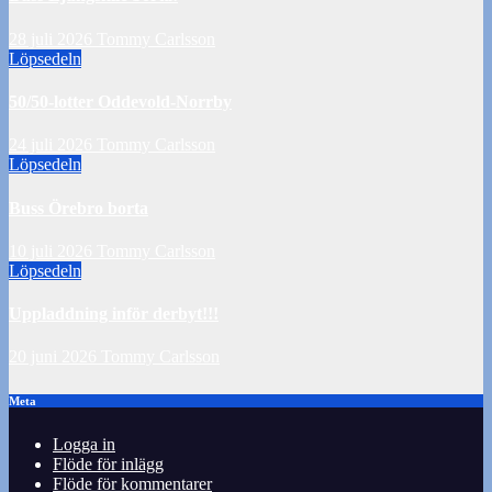
28 juli 2026
Tommy Carlsson
Löpsedeln
50/50-lotter Oddevold-Norrby
24 juli 2026
Tommy Carlsson
Löpsedeln
Buss Örebro borta
10 juli 2026
Tommy Carlsson
Löpsedeln
Uppladdning inför derbyt!!!
20 juni 2026
Tommy Carlsson
Meta
Logga in
Flöde för inlägg
Flöde för kommentarer