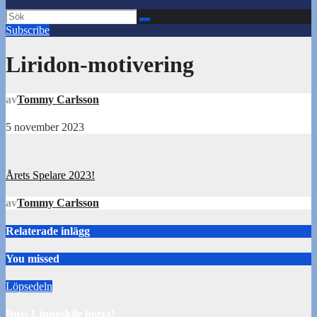
Subscribe
Liridon-motivering
av
Tommy Carlsson
5 november 2023
Inläggsnavigering
Årets Spelare 2023!
av
Tommy Carlsson
Relaterade inlägg
You missed
Löpsedeln
Buss Ljungskile borta!