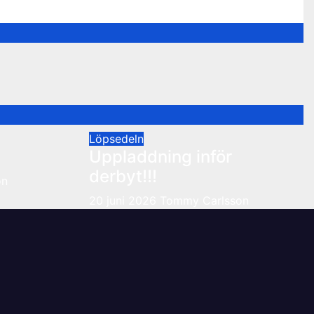
Löpsedeln
Uppladdning inför
derbyt!!!
on
20 juni 2026
Tommy Carlsson