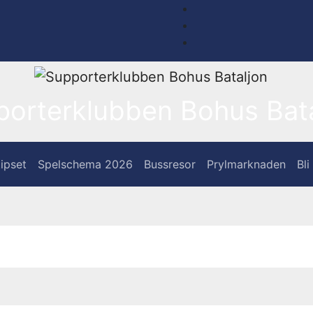
porterklubben Bohus Bata
ipset
Spelschema 2026
Bussresor
Prylmarknaden
Bl