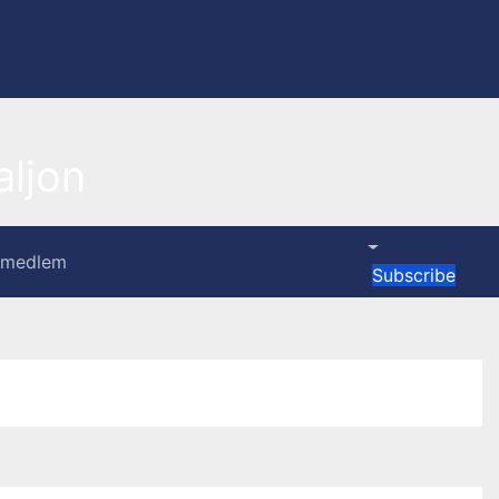
ljon
i medlem
Subscribe