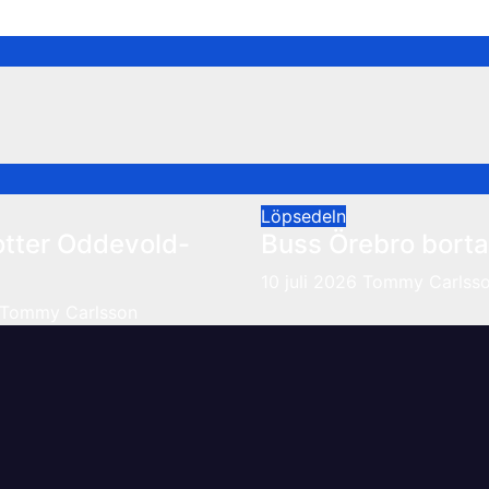
Löpsedeln
otter Oddevold-
Buss Örebro borta
10 juli 2026
Tommy Carlss
Tommy Carlsson