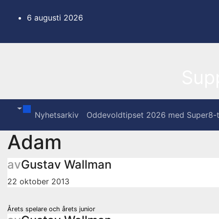
Hoppa
till
6 augusti 2026
innehåll
Sup
Nyhetsarkiv
Oddevoldtipset 2026 med Super8-t
Adam
av
Gustav Wallman
22 oktober 2013
Inläggsnavigering
Årets spelare och årets junior