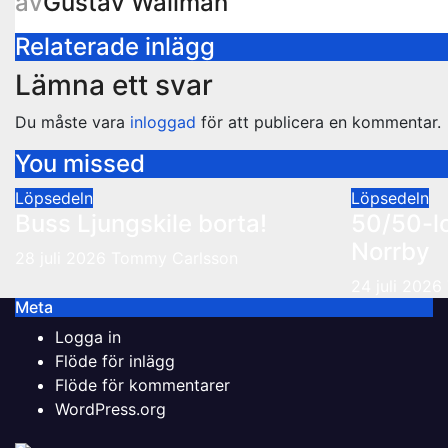
av
Gustav Wallman
Relaterade inlägg
Lämna ett svar
Du måste vara
inloggad
för att publicera en kommentar.
You missed
Löpsedeln
Löpsedeln
Buss Ljungskile borta!
50/50-l
Norrby
28 juli 2026
Tommy Carlsson
24 juli 2026
Meta
Logga in
Flöde för inlägg
Flöde för kommentarer
WordPress.org