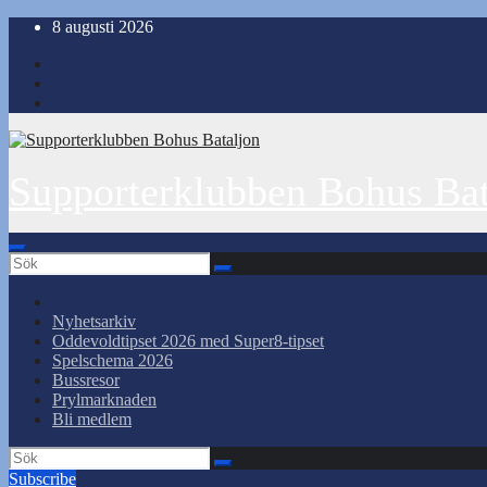
Hoppa
8 augusti 2026
till
innehåll
Supporterklubben Bohus Bat
Nyhetsarkiv
Oddevoldtipset 2026 med Super8-tipset
Spelschema 2026
Bussresor
Prylmarknaden
Bli medlem
Subscribe