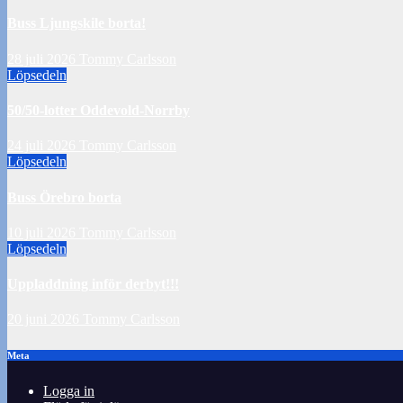
Buss Ljungskile borta!
28 juli 2026
Tommy Carlsson
Löpsedeln
50/50-lotter Oddevold-Norrby
24 juli 2026
Tommy Carlsson
Löpsedeln
Buss Örebro borta
10 juli 2026
Tommy Carlsson
Löpsedeln
Uppladdning inför derbyt!!!
20 juni 2026
Tommy Carlsson
Meta
Logga in