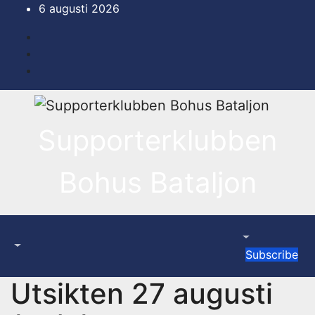
Hoppa
6 augusti 2026
till
innehåll
Supporterklubben
Bohus Bataljon
Subscribe
Utsikten 27 augusti