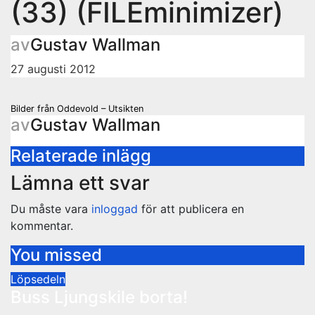
(33) (FILEminimizer)
av
Gustav Wallman
27 augusti 2012
Inläggsnavigering
Bilder från Oddevold – Utsikten
av
Gustav Wallman
Relaterade inlägg
Lämna ett svar
Du måste vara
inloggad
för att publicera en
kommentar.
You missed
Löpsedeln
Buss Ljungskile borta!