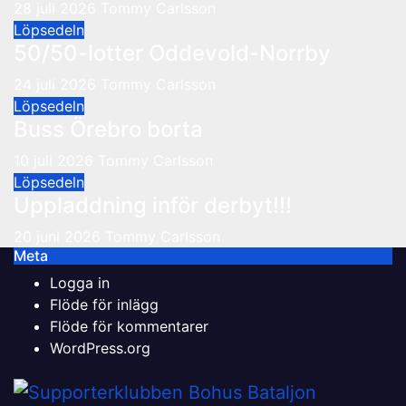
28 juli 2026
Tommy Carlsson
Löpsedeln
50/50-lotter Oddevold-Norrby
24 juli 2026
Tommy Carlsson
Löpsedeln
Buss Örebro borta
10 juli 2026
Tommy Carlsson
Löpsedeln
Uppladdning inför derbyt!!!
20 juni 2026
Tommy Carlsson
Meta
Logga in
Flöde för inlägg
Flöde för kommentarer
WordPress.org