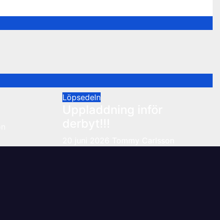
Löpsedeln
Uppladdning inför
derbyt!!!
on
20 juni 2026
Tommy Carlsson