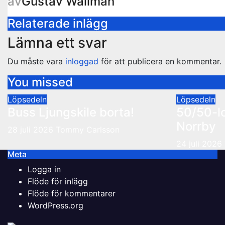
av
Gustav Wallman
Relaterade inlägg
Lämna ett svar
Du måste vara
inloggad
för att publicera en kommentar.
You missed
Löpsedeln
Löpsedeln
Buss Ljungskile borta!
50/50-l
Norrby
28 juli 2026
Tommy Carlsson
24 juli 2026
Meta
Logga in
Flöde för inlägg
Flöde för kommentarer
WordPress.org