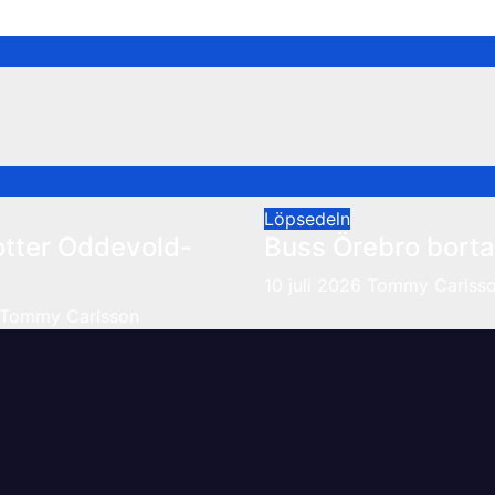
Löpsedeln
otter Oddevold-
Buss Örebro borta
10 juli 2026
Tommy Carlss
Tommy Carlsson