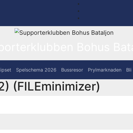
porterklubben Bohus Bata
ipset
Spelschema 2026
Bussresor
Prylmarknaden
Bl
2) (FILEminimizer)