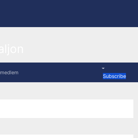
ljon
i medlem
Subscribe