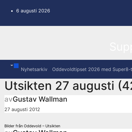
Hoppa
till
6 augusti 2026
innehåll
Sup
Nyhetsarkiv
Oddevoldtipset 2026 med Super8-t
Utsikten 27 augusti (4
av
Gustav Wallman
27 augusti 2012
Inläggsnavigering
Bilder från Oddevold – Utsikten