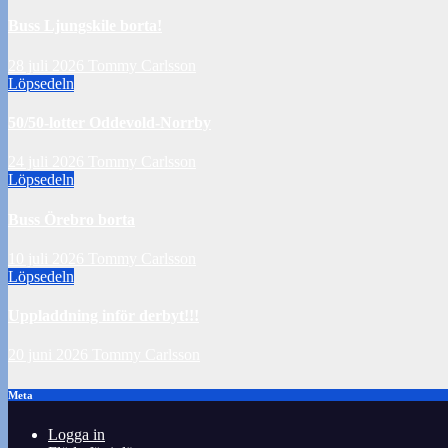
Buss Ljungskile borta!
28 juli 2026
Tommy Carlsson
Löpsedeln
50/50-lotter Oddevold-Norrby
24 juli 2026
Tommy Carlsson
Löpsedeln
Buss Örebro borta
10 juli 2026
Tommy Carlsson
Löpsedeln
Uppladdning inför derbyt!!!
20 juni 2026
Tommy Carlsson
Meta
Logga in