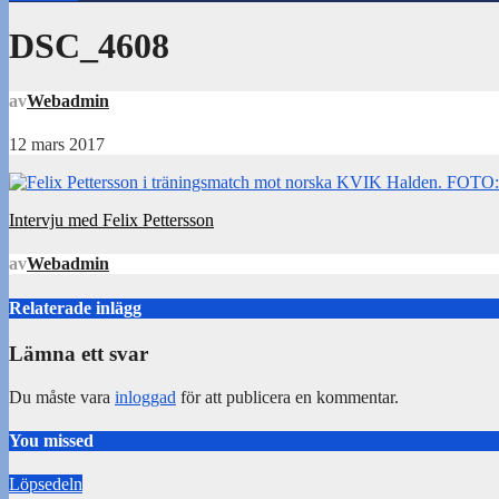
DSC_4608
av
Webadmin
12 mars 2017
Inläggsnavigering
Intervju med Felix Pettersson
av
Webadmin
Relaterade inlägg
Lämna ett svar
Du måste vara
inloggad
för att publicera en kommentar.
You missed
Löpsedeln