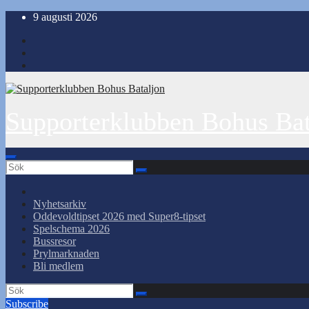
Hoppa
9 augusti 2026
till
innehåll
Supporterklubben Bohus Bat
Nyhetsarkiv
Oddevoldtipset 2026 med Super8-tipset
Spelschema 2026
Bussresor
Prylmarknaden
Bli medlem
Subscribe