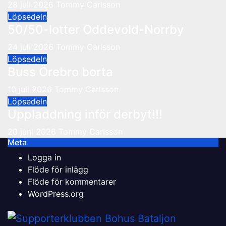
28 juli 2026
Tommy Carlsson
Löpsedeln
50/50-lotter Oddevold-Norrby
24 juli 2026
Tommy Carlsson
Löpsedeln
Buss Örebro borta
10 juli 2026
Tommy Carlsson
Löpsedeln
Uppladdning inför derbyt!!!
20 juni 2026
Tommy Carlsson
Meta
Logga in
Flöde för inlägg
Flöde för kommentarer
WordPress.org