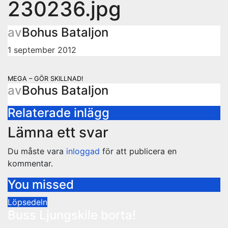
230236.jpg
av
Bohus Bataljon
1 september 2012
Inläggsnavigering
MEGA – GÖR SKILLNAD!
av
Bohus Bataljon
Relaterade inlägg
Lämna ett svar
Du måste vara
inloggad
för att publicera en
kommentar.
You missed
Löpsedeln
Buss Ljungskile borta!