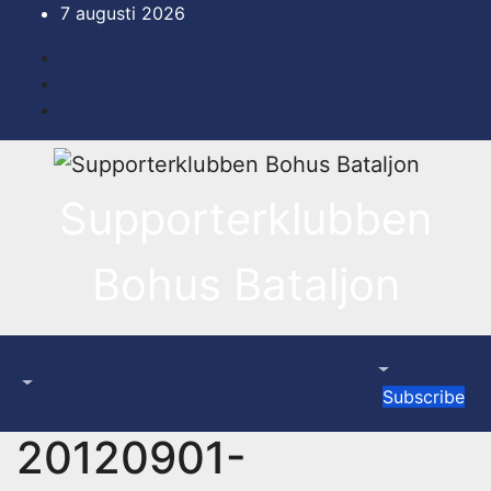
Hoppa
7 augusti 2026
till
innehåll
Supporterklubben
Bohus Bataljon
Subscribe
20120901-