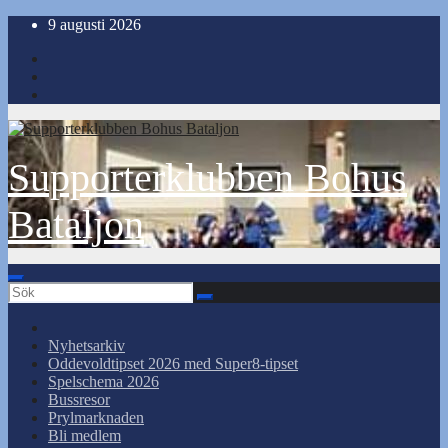
Hoppa
9 augusti 2026
till
innehåll
Supporterklubben Bohus
Bataljon
Nyhetsarkiv
Oddevoldtipset 2026 med Super8-tipset
Spelschema 2026
Bussresor
Prylmarknaden
Bli medlem