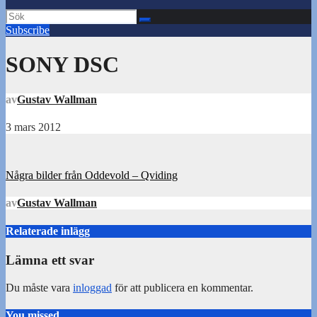
Subscribe
SONY DSC
av
Gustav Wallman
3 mars 2012
Inläggsnavigering
Några bilder från Oddevold – Qviding
av
Gustav Wallman
Relaterade inlägg
Lämna ett svar
Du måste vara
inloggad
för att publicera en kommentar.
You missed