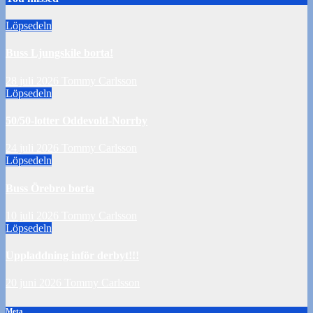
Löpsedeln
Buss Ljungskile borta!
28 juli 2026
Tommy Carlsson
Löpsedeln
50/50-lotter Oddevold-Norrby
24 juli 2026
Tommy Carlsson
Löpsedeln
Buss Örebro borta
10 juli 2026
Tommy Carlsson
Löpsedeln
Uppladdning inför derbyt!!!
20 juni 2026
Tommy Carlsson
Meta