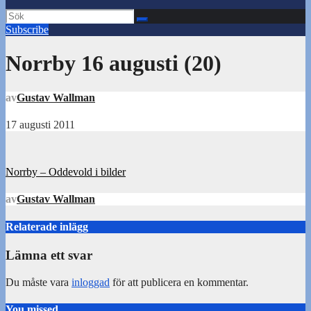
Subscribe
Norrby 16 augusti (20)
av
Gustav Wallman
17 augusti 2011
Inläggsnavigering
Norrby – Oddevold i bilder
av
Gustav Wallman
Relaterade inlägg
Lämna ett svar
Du måste vara
inloggad
för att publicera en kommentar.
You missed