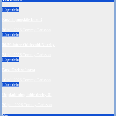
Löpsedeln
Buss Ljungskile borta!
28 juli 2026
Tommy Carlsson
Löpsedeln
50/50-lotter Oddevold-Norrby
24 juli 2026
Tommy Carlsson
Löpsedeln
Buss Örebro borta
10 juli 2026
Tommy Carlsson
Löpsedeln
Uppladdning inför derbyt!!!
20 juni 2026
Tommy Carlsson
Meta