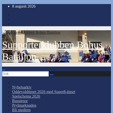
Hoppa
8 augusti 2026
till
innehåll
Supporterklubben Bohus
Bataljon
Nyhetsarkiv
Oddevoldtipset 2026 med Super8-tipset
Spelschema 2026
Bussresor
Prylmarknaden
Bli medlem