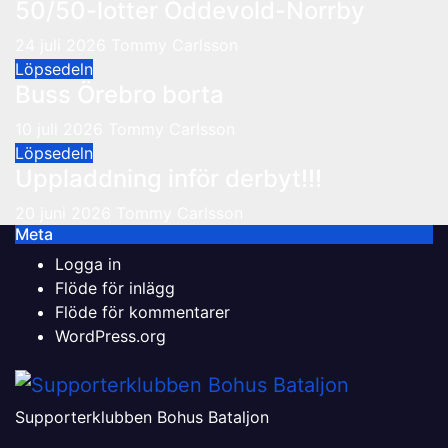
50/50-lotter Oddevold-Norrby
24 juli 2026
Tommy Carlsson
Löpsedeln
Buss Örebro borta
10 juli 2026
Tommy Carlsson
Löpsedeln
Uppladdning inför derbyt!!!
20 juni 2026
Tommy Carlsson
Meta
Logga in
Flöde för inlägg
Flöde för kommentarer
WordPress.org
Supporterklubben Bohus Bataljon