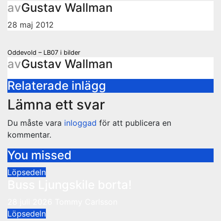
av
Gustav Wallman
28 maj 2012
Inläggsnavigering
Oddevold – LB07 i bilder
av
Gustav Wallman
Relaterade inlägg
Lämna ett svar
Du måste vara
inloggad
för att publicera en
kommentar.
You missed
Löpsedeln
Buss Ljungskile borta!
28 juli 2026
Tommy Carlsson
Löpsedeln