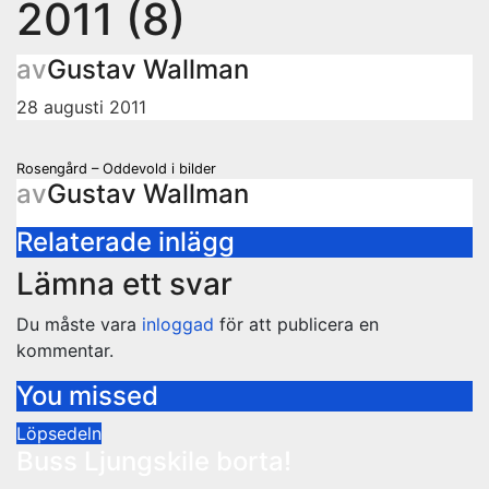
2011 (8)
av
Gustav Wallman
28 augusti 2011
Inläggsnavigering
Rosengård – Oddevold i bilder
av
Gustav Wallman
Relaterade inlägg
Lämna ett svar
Du måste vara
inloggad
för att publicera en
kommentar.
You missed
Löpsedeln
Buss Ljungskile borta!