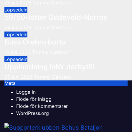
28 juli 2026
Tommy Carlsson
Löpsedeln
50/50-lotter Oddevold-Norrby
24 juli 2026
Tommy Carlsson
Löpsedeln
Buss Örebro borta
10 juli 2026
Tommy Carlsson
Löpsedeln
Uppladdning inför derbyt!!!
20 juni 2026
Tommy Carlsson
Meta
Logga in
Flöde för inlägg
Flöde för kommentarer
WordPress.org