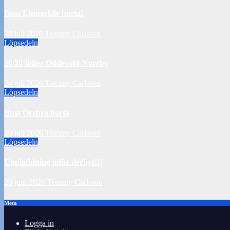
Buss Ljungskile borta!
28 juli 2026
Tommy Carlsson
Löpsedeln
50/50-lotter Oddevold-Norrby
24 juli 2026
Tommy Carlsson
Löpsedeln
Buss Örebro borta
10 juli 2026
Tommy Carlsson
Löpsedeln
Uppladdning inför derbyt!!!
20 juni 2026
Tommy Carlsson
Meta
Logga in