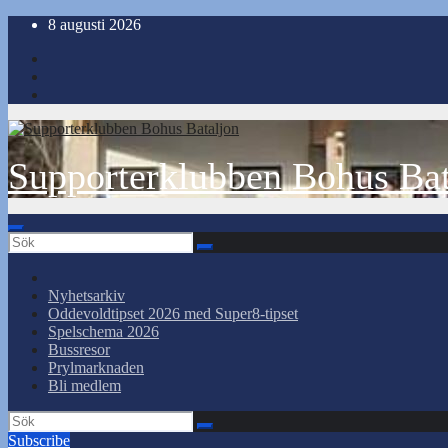
Hoppa
8 augusti 2026
till
innehåll
Supporterklubben Bohus Bat
Nyhetsarkiv
Oddevoldtipset 2026 med Super8-tipset
Spelschema 2026
Bussresor
Prylmarknaden
Bli medlem
Subscribe