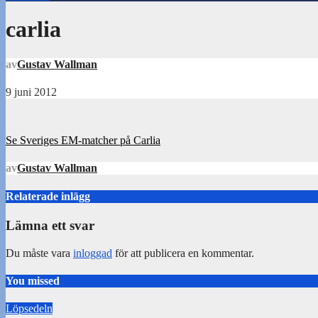
carlia
av
Gustav Wallman
9 juni 2012
Inläggsnavigering
Se Sveriges EM-matcher på Carlia
av
Gustav Wallman
Relaterade inlägg
Lämna ett svar
Du måste vara
inloggad
för att publicera en kommentar.
You missed
Löpsedeln