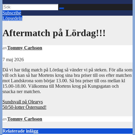
Subscribe
Löpsedeln
Aftermatch på Lördag!!!
av
Tommy Carlsson
7 maj 2026
Då vi har tidig match på Lördag så vänder vi på steken. För alla som
vill och kan så har Mortens krog sina bra priser till oss efter matchen
mot Landskrona som börjar 13.00. Så bra priser till oss mellan kl
15.00-18.00. Välkomna till Mortens krog på Kungsgatan och
snacka ner matchen.
Inläggsnavigering
Sundsvall på Olearys
50/50-lotter Östersund!
av
Tommy Carlsson
Relaterade inlägg