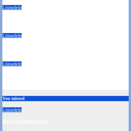
Löpsedeln
Buss Ljungskile borta!
28 juli 2026
Tommy Carlsson
Löpsedeln
50/50-lotter Oddevold-Norrby
24 juli 2026
Tommy Carlsson
Löpsedeln
Buss Örebro borta
10 juli 2026
Tommy Carlsson
You missed
Löpsedeln
Buss Ljungskile borta!