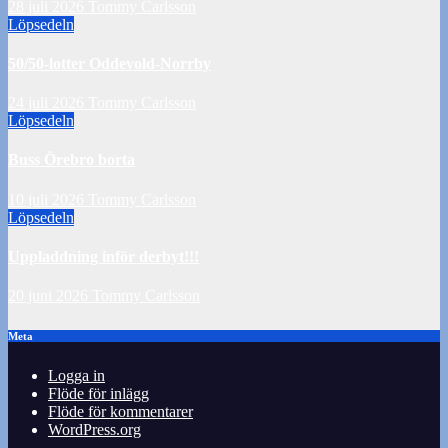
28 juli 2026
Tommy Carlsson
Löpsedeln
50/50-lotter Oddevold-Norrby
24 juli 2026
Tommy Carlsson
Löpsedeln
Buss Örebro borta
10 juli 2026
Tommy Carlsson
Löpsedeln
Uppladdning inför derbyt!!!
20 juni 2026
Tommy Carlsson
Meta
Logga in
Flöde för inlägg
Flöde för kommentarer
WordPress.org