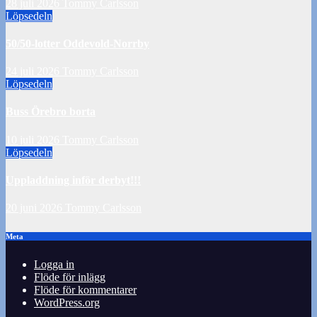
28 juli 2026
Tommy Carlsson
Löpsedeln
50/50-lotter Oddevold-Norrby
24 juli 2026
Tommy Carlsson
Löpsedeln
Buss Örebro borta
10 juli 2026
Tommy Carlsson
Löpsedeln
Uppladdning inför derbyt!!!
20 juni 2026
Tommy Carlsson
Meta
Logga in
Flöde för inlägg
Flöde för kommentarer
WordPress.org