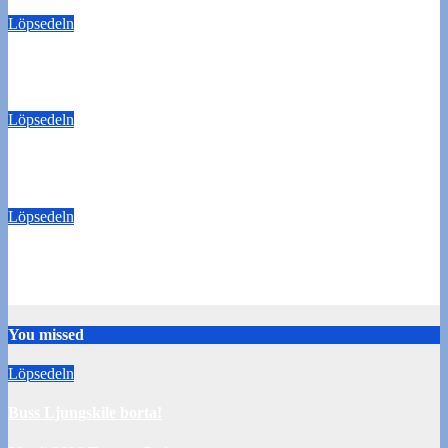
Löpsedeln
Buss Ljungskile borta!
28 juli 2026
Tommy Carlsson
Löpsedeln
50/50-lotter Oddevold-Norrby
24 juli 2026
Tommy Carlsson
Löpsedeln
Buss Örebro borta
10 juli 2026
Tommy Carlsson
You missed
Löpsedeln
Buss Ljungskile borta!