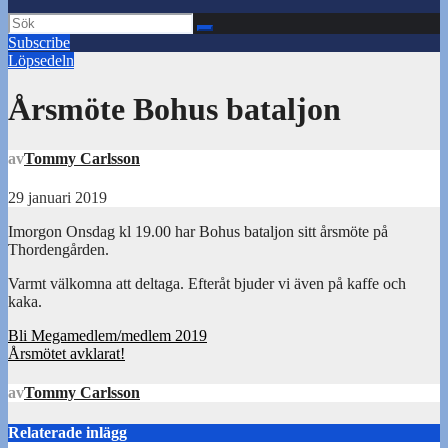
Subscribe
Löpsedeln
Årsmöte Bohus bataljon
av
Tommy Carlsson
29 januari 2019
Imorgon Onsdag kl 19.00 har Bohus bataljon sitt årsmöte på
Thordengården.
Varmt välkomna att deltaga. Efteråt bjuder vi även på kaffe och
kaka.
Inläggsnavigering
Bli Megamedlem/medlem 2019
Årsmötet avklarat!
av
Tommy Carlsson
Relaterade inlägg