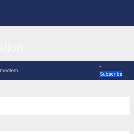
ljon
i medlem
Subscribe