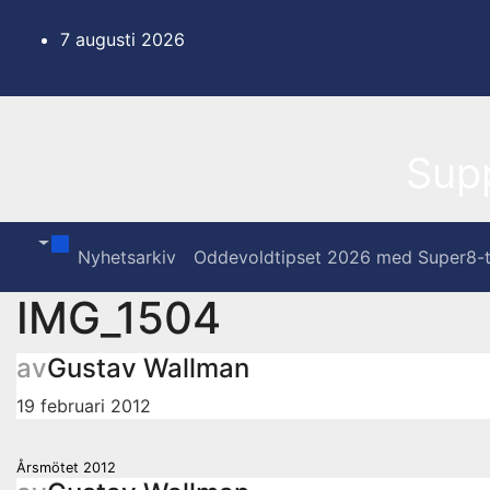
Hoppa
till
7 augusti 2026
innehåll
Sup
Nyhetsarkiv
Oddevoldtipset 2026 med Super8-t
IMG_1504
av
Gustav Wallman
19 februari 2012
Inläggsnavigering
Årsmötet 2012