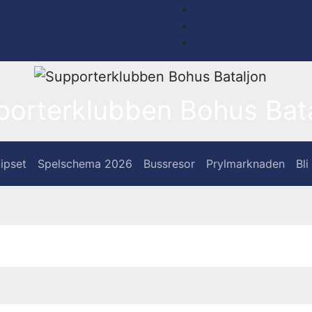
porterklubben Bohus Bata
ipset
Spelschema 2026
Bussresor
Prylmarknaden
Bl