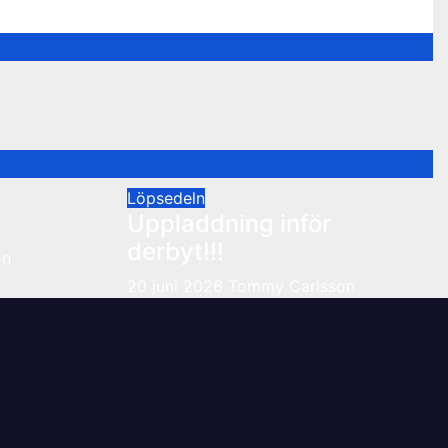
Löpsedeln
Uppladdning inför
derbyt!!!
on
20 juni 2026
Tommy Carlsson