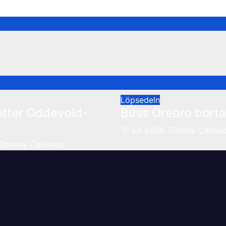
Löpsedeln
otter Oddevold-
Buss Örebro borta
10 juli 2026
Tommy Carlss
Tommy Carlsson