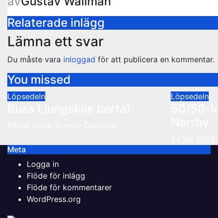
av
Gustav Wallman
Relaterade inlägg
Lämna ett svar
Du måste vara
inloggad
för att publicera en kommentar.
You missed
Löpsedeln
Löpsedeln
Buss Ljungskile borta!
50/50-l
Norrby
28 juli 2026
Tommy Carlsson
24 juli 2026
Meta
Logga in
Flöde för inlägg
Flöde för kommentarer
WordPress.org