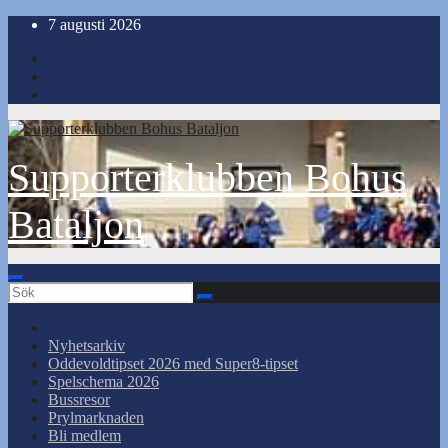
Hoppa
7 augusti 2026
till
innehåll
Supporterklubben Bohus
Bataljon
Nyhetsarkiv
Oddevoldtipset 2026 med Super8-tipset
Spelschema 2026
Bussresor
Prylmarknaden
Bli medlem