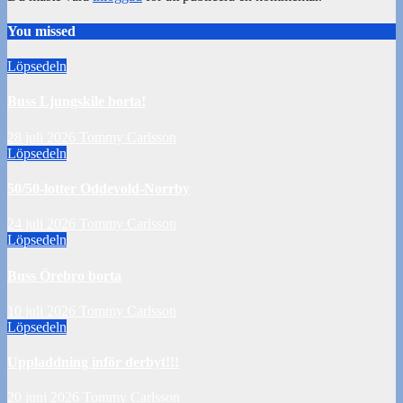
You missed
Löpsedeln
Buss Ljungskile borta!
28 juli 2026
Tommy Carlsson
Löpsedeln
50/50-lotter Oddevold-Norrby
24 juli 2026
Tommy Carlsson
Löpsedeln
Buss Örebro borta
10 juli 2026
Tommy Carlsson
Löpsedeln
Uppladdning inför derbyt!!!
20 juni 2026
Tommy Carlsson