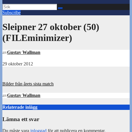
Subscribe
Sleipner 27 oktober (50)
(FILEminimizer)
av
Gustav Wallman
29 oktober 2012
Inläggsnavigering
Bilder från årets sista match
av
Gustav Wallman
Relaterade inlägg
Lämna ett svar
Du måste vara
inloggad
för att publicera en kommentar.