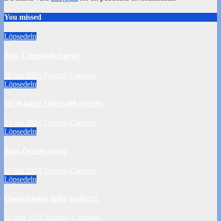
You missed
Löpsedeln
Buss Ljungskile borta!
28 juli 2026
Tommy Carlsson
Löpsedeln
50/50-lotter Oddevold-Norrby
24 juli 2026
Tommy Carlsson
Löpsedeln
Buss Örebro borta
10 juli 2026
Tommy Carlsson
Löpsedeln
Uppladdning inför derbyt!!!
20 juni 2026
Tommy Carlsson