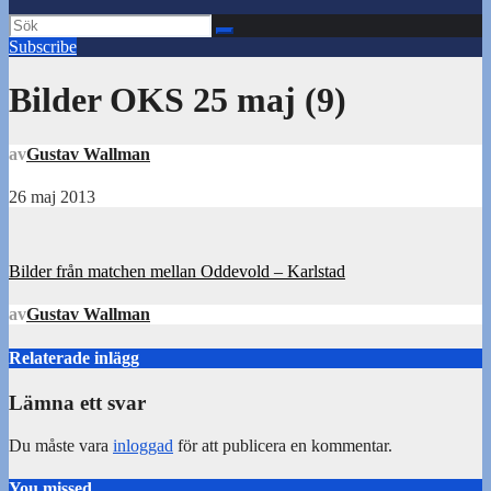
Subscribe
Bilder OKS 25 maj (9)
av
Gustav Wallman
26 maj 2013
Inläggsnavigering
Bilder från matchen mellan Oddevold – Karlstad
av
Gustav Wallman
Relaterade inlägg
Lämna ett svar
Du måste vara
inloggad
för att publicera en kommentar.
You missed