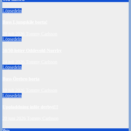
Löpsedeln
Buss Ljungskile borta!
28 juli 2026
Tommy Carlsson
Löpsedeln
50/50-lotter Oddevold-Norrby
24 juli 2026
Tommy Carlsson
Löpsedeln
Buss Örebro borta
10 juli 2026
Tommy Carlsson
Löpsedeln
Uppladdning inför derbyt!!!
20 juni 2026
Tommy Carlsson
Meta