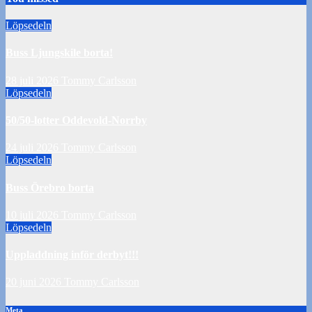
Löpsedeln
Buss Ljungskile borta!
28 juli 2026
Tommy Carlsson
Löpsedeln
50/50-lotter Oddevold-Norrby
24 juli 2026
Tommy Carlsson
Löpsedeln
Buss Örebro borta
10 juli 2026
Tommy Carlsson
Löpsedeln
Uppladdning inför derbyt!!!
20 juni 2026
Tommy Carlsson
Meta