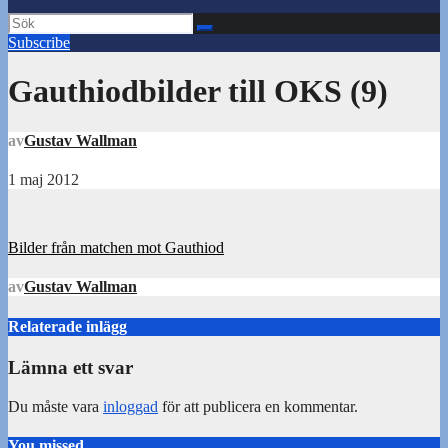
Subscribe
Gauthiodbilder till OKS (9)
av
Gustav Wallman
1 maj 2012
Inläggsnavigering
Bilder från matchen mot Gauthiod
av
Gustav Wallman
Relaterade inlägg
Lämna ett svar
Du måste vara
inloggad
för att publicera en kommentar.
You missed