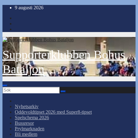
Hoppa
9 augusti 2026
till
innehåll
Supporterklubben Bohus
Bataljon
Nyhetsarkiv
Oddevoldtipset 2026 med Super8-tipset
Spelschema 2026
Bussresor
Prylmarknaden
Bli medlem