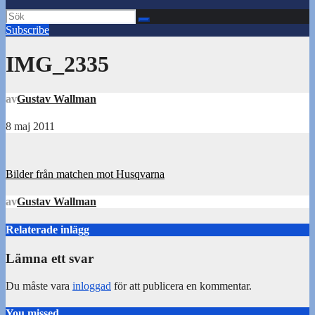
Subscribe
IMG_2335
av
Gustav Wallman
8 maj 2011
Inläggsnavigering
Bilder från matchen mot Husqvarna
av
Gustav Wallman
Relaterade inlägg
Lämna ett svar
Du måste vara
inloggad
för att publicera en kommentar.
You missed