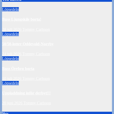
Löpsedeln
Buss Ljungskile borta!
28 juli 2026
Tommy Carlsson
Löpsedeln
50/50-lotter Oddevold-Norrby
24 juli 2026
Tommy Carlsson
Löpsedeln
Buss Örebro borta
10 juli 2026
Tommy Carlsson
Löpsedeln
Uppladdning inför derbyt!!!
20 juni 2026
Tommy Carlsson
Meta