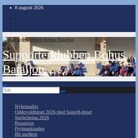
Hoppa
8 augusti 2026
till
innehåll
Supporterklubben Bohus
Bataljon
Nyhetsarkiv
Oddevoldtipset 2026 med Super8-tipset
Spelschema 2026
Bussresor
Prylmarknaden
Bli medlem