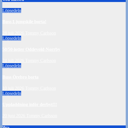
Löpsedeln
Buss Ljungskile borta!
28 juli 2026
Tommy Carlsson
Löpsedeln
50/50-lotter Oddevold-Norrby
24 juli 2026
Tommy Carlsson
Löpsedeln
Buss Örebro borta
10 juli 2026
Tommy Carlsson
Löpsedeln
Uppladdning inför derbyt!!!
20 juni 2026
Tommy Carlsson
Meta