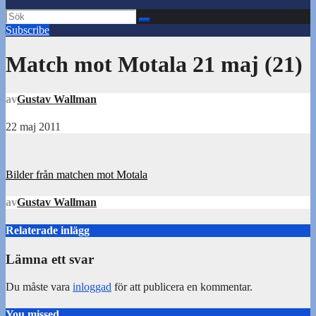
Subscribe
Match mot Motala 21 maj (21)
av
Gustav Wallman
22 maj 2011
Inläggsnavigering
Bilder från matchen mot Motala
av
Gustav Wallman
Relaterade inlägg
Lämna ett svar
Du måste vara
inloggad
för att publicera en kommentar.
You missed