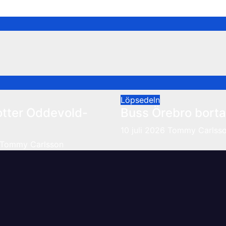
Löpsedeln
otter Oddevold-
Buss Örebro borta
10 juli 2026
Tommy Carlss
Tommy Carlsson