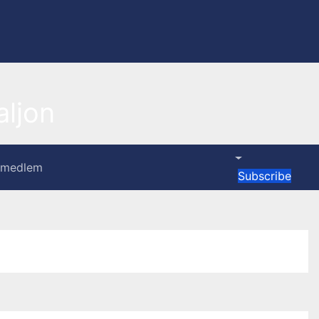
ljon
i medlem
Subscribe