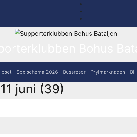
porterklubben Bohus Bata
ipset
Spelschema 2026
Bussresor
Prylmarknaden
Bl
1 juni (39)