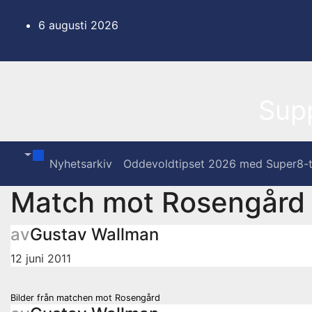
Hoppa
till
6 augusti 2026
innehåll
Sup
Nyhetsarkiv
Oddevoldtipset 2026 med Super8-t
Match mot Rosengård 1
av
Gustav Wallman
12 juni 2011
Inläggsnavigering
Bilder från matchen mot Rosengård