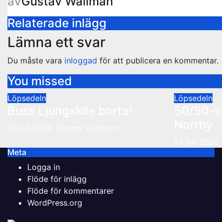
av
Gustav Wallman
Relaterade inlägg
Lämna ett svar
Du måste vara
inloggad
för att publicera en kommentar.
You missed
Löpsedeln
Löpsedeln
Buss Ljungskile borta!
50/50-l
Norrby
28 juli 2026
Tommy Carlsson
24 juli 2026
Meta
Logga in
Flöde för inlägg
Flöde för kommentarer
WordPress.org