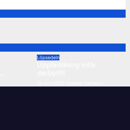
Löpsedeln
Uppladdning inför
derbyt!!!
on
20 juni 2026
Tommy Carlsson