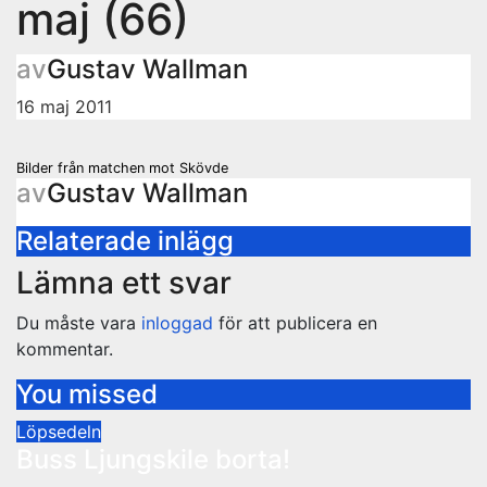
maj (66)
av
Gustav Wallman
16 maj 2011
Inläggsnavigering
Bilder från matchen mot Skövde
av
Gustav Wallman
Relaterade inlägg
Lämna ett svar
Du måste vara
inloggad
för att publicera en
kommentar.
You missed
Löpsedeln
Buss Ljungskile borta!