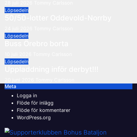
28 juli 2026
Tommy Carlsson
Löpsedeln
50/50-lotter Oddevold-Norrby
24 juli 2026
Tommy Carlsson
Löpsedeln
Buss Örebro borta
10 juli 2026
Tommy Carlsson
Löpsedeln
Uppladdning inför derbyt!!!
20 juni 2026
Tommy Carlsson
Meta
Logga in
Flöde för inlägg
Flöde för kommentarer
WordPress.org