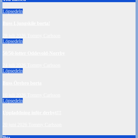
Löpsedeln
Buss Ljungskile borta!
28 juli 2026
Tommy Carlsson
Löpsedeln
50/50-lotter Oddevold-Norrby
24 juli 2026
Tommy Carlsson
Löpsedeln
Buss Örebro borta
10 juli 2026
Tommy Carlsson
Löpsedeln
Uppladdning inför derbyt!!!
20 juni 2026
Tommy Carlsson
Meta