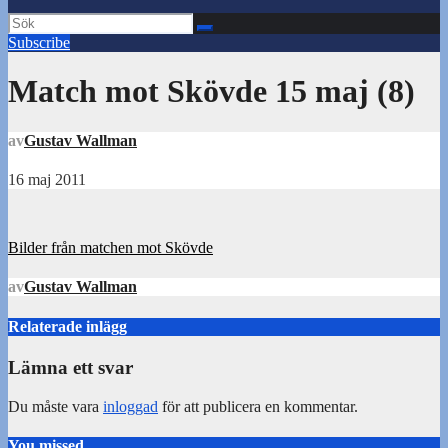
Subscribe
Match mot Skövde 15 maj (8)
av
Gustav Wallman
16 maj 2011
Inläggsnavigering
Bilder från matchen mot Skövde
av
Gustav Wallman
Relaterade inlägg
Lämna ett svar
Du måste vara
inloggad
för att publicera en kommentar.
You missed