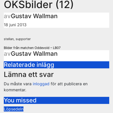
OKSbilder (12)
av
Gustav Wallman
18 juni 2013
stellan, supporter
Inläggsnavigering
Bilder från matchen Oddevold – LB07
av
Gustav Wallman
Relaterade inlägg
Lämna ett svar
Du måste vara
inloggad
för att publicera en
kommentar.
You missed
Löpsedeln