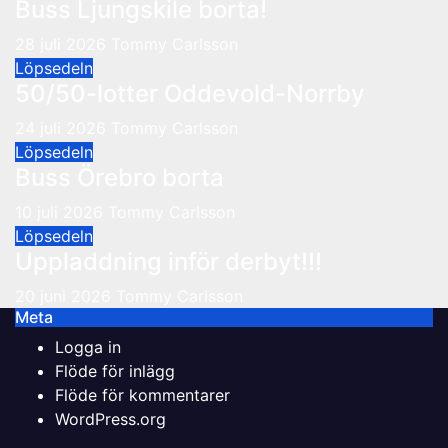
Buss Ljungskile borta!
28 juli 2026
Tommy Carlsson
Löpsedeln
50/50-lotter Oddevold-Norrby
24 juli 2026
Tommy Carlsson
Löpsedeln
Buss Örebro borta
10 juli 2026
Tommy Carlsson
Löpsedeln
Uppladdning inför derbyt!!!
20 juni 2026
Tommy Carlsson
Meta
Logga in
Flöde för inlägg
Flöde för kommentarer
WordPress.org