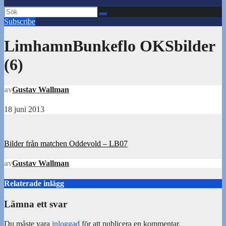
Subscribe
LimhamnBunkeflo OKSbilder
(6)
av
Gustav Wallman
18 juni 2013
Inläggsnavigering
Bilder från matchen Oddevold – LB07
av
Gustav Wallman
Relaterade inlägg
Lämna ett svar
Du måste vara
inloggad
för att publicera en kommentar.