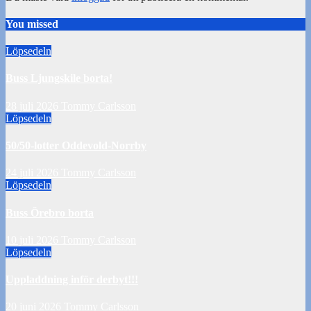
You missed
Löpsedeln
Buss Ljungskile borta!
28 juli 2026
Tommy Carlsson
Löpsedeln
50/50-lotter Oddevold-Norrby
24 juli 2026
Tommy Carlsson
Löpsedeln
Buss Örebro borta
10 juli 2026
Tommy Carlsson
Löpsedeln
Uppladdning inför derbyt!!!
20 juni 2026
Tommy Carlsson