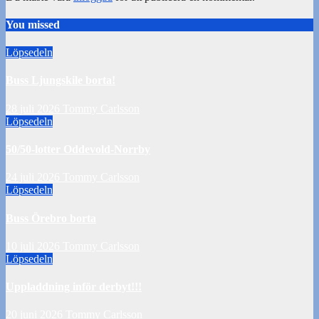
You missed
Löpsedeln
Buss Ljungskile borta!
28 juli 2026
Tommy Carlsson
Löpsedeln
50/50-lotter Oddevold-Norrby
24 juli 2026
Tommy Carlsson
Löpsedeln
Buss Örebro borta
10 juli 2026
Tommy Carlsson
Löpsedeln
Uppladdning inför derbyt!!!
20 juni 2026
Tommy Carlsson