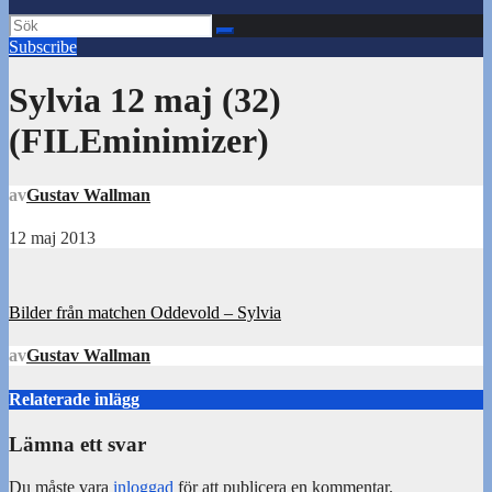
Subscribe
Sylvia 12 maj (32)
(FILEminimizer)
av
Gustav Wallman
12 maj 2013
Inläggsnavigering
Bilder från matchen Oddevold – Sylvia
av
Gustav Wallman
Relaterade inlägg
Lämna ett svar
Du måste vara
inloggad
för att publicera en kommentar.