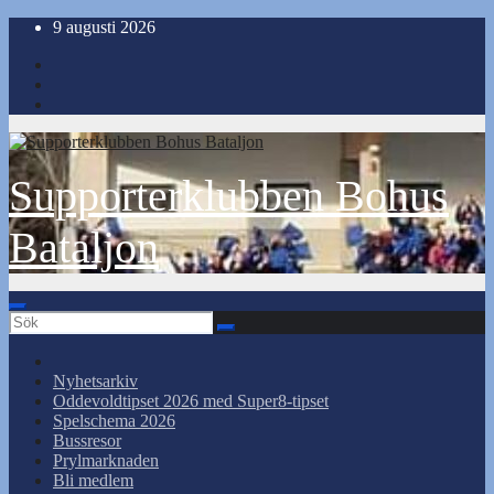
Hoppa
9 augusti 2026
till
innehåll
Supporterklubben Bohus
Bataljon
Nyhetsarkiv
Oddevoldtipset 2026 med Super8-tipset
Spelschema 2026
Bussresor
Prylmarknaden
Bli medlem