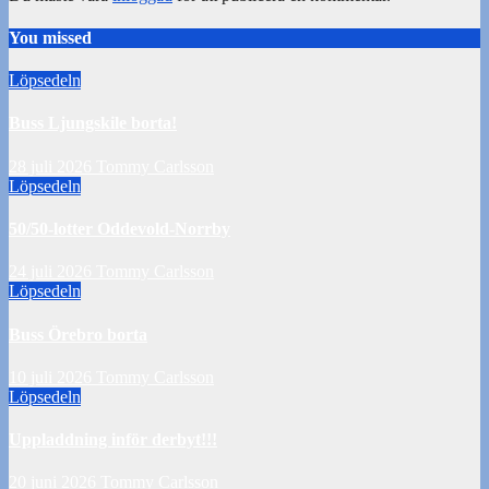
You missed
Löpsedeln
Buss Ljungskile borta!
28 juli 2026
Tommy Carlsson
Löpsedeln
50/50-lotter Oddevold-Norrby
24 juli 2026
Tommy Carlsson
Löpsedeln
Buss Örebro borta
10 juli 2026
Tommy Carlsson
Löpsedeln
Uppladdning inför derbyt!!!
20 juni 2026
Tommy Carlsson