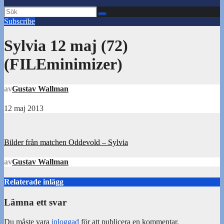
Subscribe
Sylvia 12 maj (72)
(FILEminimizer)
av
Gustav Wallman
12 maj 2013
Inläggsnavigering
Bilder från matchen Oddevold – Sylvia
av
Gustav Wallman
Relaterade inlägg
Lämna ett svar
Du måste vara
inloggad
för att publicera en kommentar.