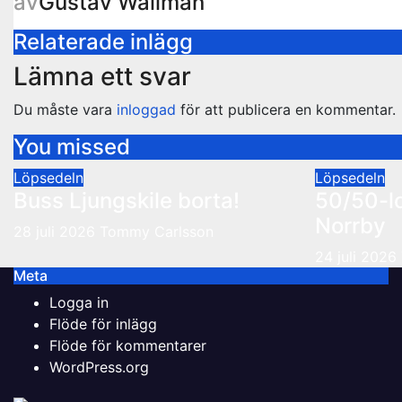
av
Gustav Wallman
Relaterade inlägg
Lämna ett svar
Du måste vara
inloggad
för att publicera en kommentar.
You missed
Löpsedeln
Löpsedeln
Buss Ljungskile borta!
50/50-l
Norrby
28 juli 2026
Tommy Carlsson
24 juli 2026
Meta
Logga in
Flöde för inlägg
Flöde för kommentarer
WordPress.org