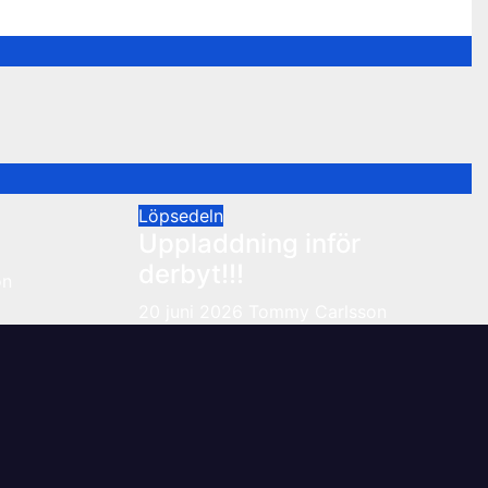
Löpsedeln
Uppladdning inför
derbyt!!!
on
20 juni 2026
Tommy Carlsson