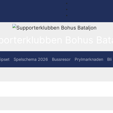
porterklubben Bohus Bata
ipset
Spelschema 2026
Bussresor
Prylmarknaden
Bl