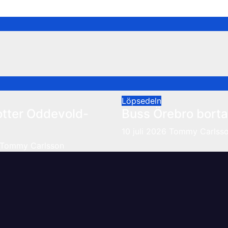
Löpsedeln
otter Oddevold-
Buss Örebro borta
10 juli 2026
Tommy Carlss
Tommy Carlsson