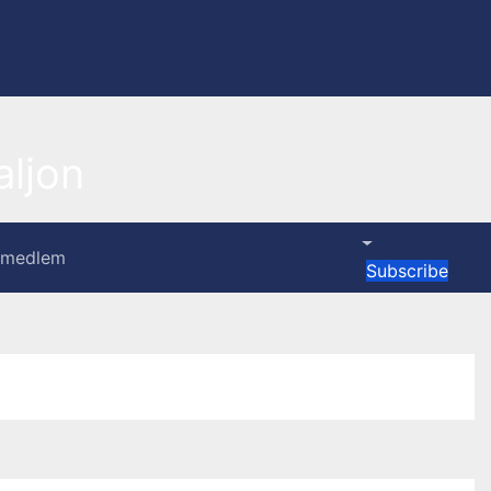
ljon
i medlem
Subscribe