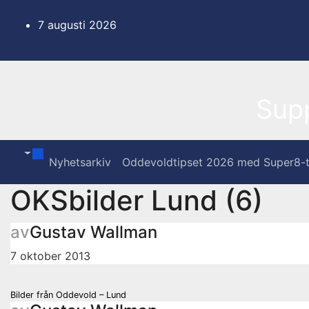
Hoppa
till
7 augusti 2026
innehåll
Sup
Nyhetsarkiv
Oddevoldtipset 2026 med Super8-t
OKSbilder Lund (6)
av
Gustav Wallman
7 oktober 2013
Inläggsnavigering
Bilder från Oddevold – Lund