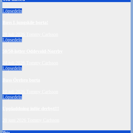
Löpsedeln
Buss Ljungskile borta!
28 juli 2026
Tommy Carlsson
Löpsedeln
50/50-lotter Oddevold-Norrby
24 juli 2026
Tommy Carlsson
Löpsedeln
Buss Örebro borta
10 juli 2026
Tommy Carlsson
Löpsedeln
Uppladdning inför derbyt!!!
20 juni 2026
Tommy Carlsson
Meta