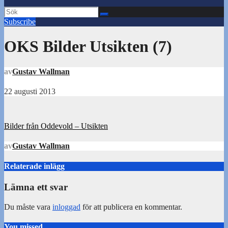
Subscribe
OKS Bilder Utsikten (7)
av
Gustav Wallman
22 augusti 2013
Inläggsnavigering
Bilder från Oddevold – Utsikten
av
Gustav Wallman
Relaterade inlägg
Lämna ett svar
Du måste vara
inloggad
för att publicera en kommentar.
You missed