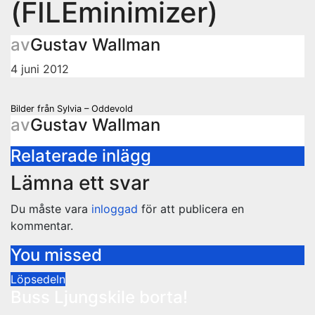
(FILEminimizer)
av
Gustav Wallman
4 juni 2012
Inläggsnavigering
Bilder från Sylvia – Oddevold
av
Gustav Wallman
Relaterade inlägg
Lämna ett svar
Du måste vara
inloggad
för att publicera en
kommentar.
You missed
Löpsedeln
Buss Ljungskile borta!