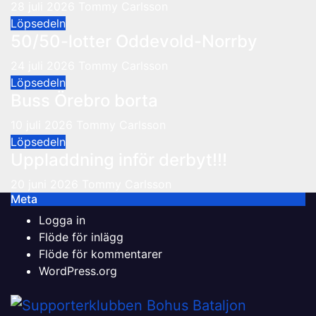
28 juli 2026
Tommy Carlsson
Löpsedeln
50/50-lotter Oddevold-Norrby
24 juli 2026
Tommy Carlsson
Löpsedeln
Buss Örebro borta
10 juli 2026
Tommy Carlsson
Löpsedeln
Uppladdning inför derbyt!!!
20 juni 2026
Tommy Carlsson
Meta
Logga in
Flöde för inlägg
Flöde för kommentarer
WordPress.org