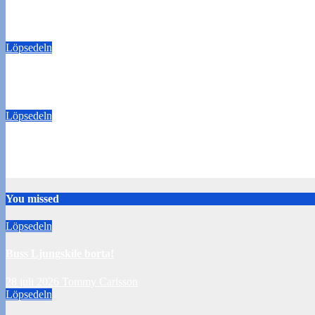
Buss Ljungskile borta!
28 juli 2026
Tommy Carlsson
Löpsedeln
50/50-lotter Oddevold-Norrby
24 juli 2026
Tommy Carlsson
Löpsedeln
Buss Örebro borta
10 juli 2026
Tommy Carlsson
You missed
Löpsedeln
Buss Ljungskile borta!
28 juli 2026
Tommy Carlsson
Löpsedeln