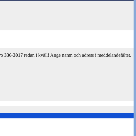
ro
336-3017
redan i kväll! Ange namn och adress i meddelandefältet.