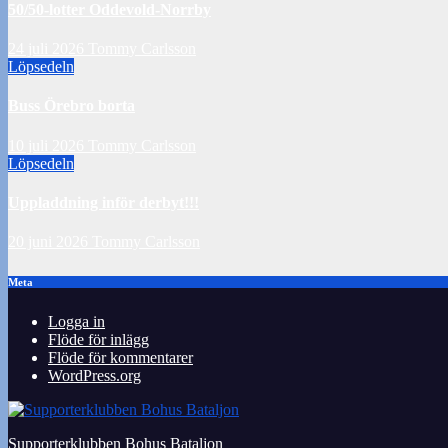
50/50-lotter Oddevold-Norrby
24 juli 2026
Tommy Carlsson
Löpsedeln
Buss Örebro borta
10 juli 2026
Tommy Carlsson
Löpsedeln
Uppladdning inför derbyt!!!
20 juni 2026
Tommy Carlsson
Meta
Logga in
Flöde för inlägg
Flöde för kommentarer
WordPress.org
Supporterklubben Bohus Bataljon