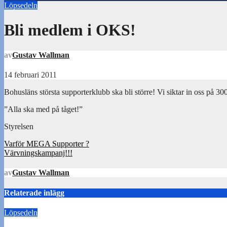
Löpsedeln
Bli medlem i OKS!
av
Gustav Wallman
14 februari 2011
Bohusläns största supporterklubb ska bli större! Vi siktar in oss på 3
”Alla ska med på tåget!”
Styrelsen
Inläggsnavigering
Varför MEGA Supporter ?
Värvningskampanj!!!
av
Gustav Wallman
Relaterade inlägg
Löpsedeln