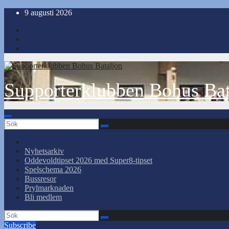
Hoppa
9 augusti 2026
till
innehåll
Supporterklubben Bohus Bat
Nyhetsarkiv
Oddevoldtipset 2026 med Super8-tipset
Spelschema 2026
Bussresor
Prylmarknaden
Bli medlem
Subscribe