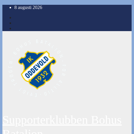
Hoppa
8 augusti 2026
till
innehåll
Supporterklubben Bohus
Bataljon