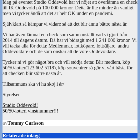
Idag på eventet Studio Oddevold har vi nöjet att överlämna en check
till IK Oddevold på 100 000 kronor. Detta är lite mindre än vanligt
men vi tycker ändå att det är helt OK under en pandemi.
Självklart så kämpar vi vidare så att det blir ännu bättre nästa år.
Vi har även lämnat en check som sammanställt vad vi gjort från
2014 till dagens datum. Då har vi bidragit med 1 241 000 kronor. Vi
vill tacka alla för detta: Medlemmar, lottköpare, lottsäljare, andra
Oddevoldare och de som önskar att de vore Oddevoldare.
Tycker ni vi gör något bra och vill stödja detta: Blir medlem, köp
50/50-lotter(123 602 5118), köp souvenirer så gör vi vårt bästa för
att checken blir större nästa år.
Tillsammans ska vi ha skoj i år/
Styrelsen
Inläggsnavigering
Studio Oddevold!
50/50-lotteri vinstnummer!!!
av
Tommy Carlsson
Relaterade inlägg