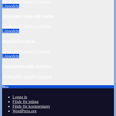
28 juli 2026
Tommy Carlsson
Löpsedeln
50/50-lotter Oddevold-Norrby
24 juli 2026
Tommy Carlsson
Löpsedeln
Buss Örebro borta
10 juli 2026
Tommy Carlsson
Löpsedeln
Uppladdning inför derbyt!!!
20 juni 2026
Tommy Carlsson
Meta
Logga in
Flöde för inlägg
Flöde för kommentarer
WordPress.org