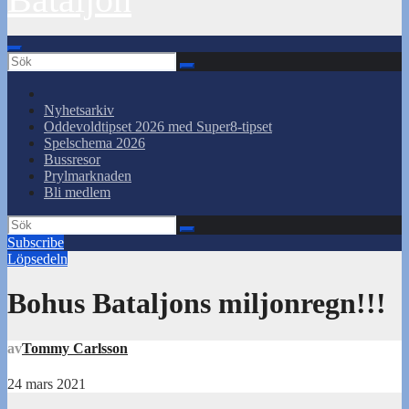
Nyhetsarkiv
Oddevoldtipset 2026 med Super8-tipset
Spelschema 2026
Bussresor
Prylmarknaden
Bli medlem
Subscribe
Löpsedeln
Bohus Bataljons miljonregn!!!
av
Tommy Carlsson
24 mars 2021