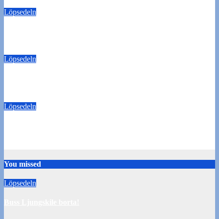
Löpsedeln
Buss Ljungskile borta!
28 juli 2026
Tommy Carlsson
Löpsedeln
50/50-lotter Oddevold-Norrby
24 juli 2026
Tommy Carlsson
Löpsedeln
Buss Örebro borta
10 juli 2026
Tommy Carlsson
You missed
Löpsedeln
Buss Ljungskile borta!