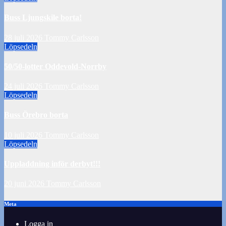
Buss Ljungskile borta!
28 juli 2026
Tommy Carlsson
Löpsedeln
50/50-lotter Oddevold-Norrby
24 juli 2026
Tommy Carlsson
Löpsedeln
Buss Örebro borta
10 juli 2026
Tommy Carlsson
Löpsedeln
Uppladdning inför derbyt!!!
20 juni 2026
Tommy Carlsson
Meta
Logga in