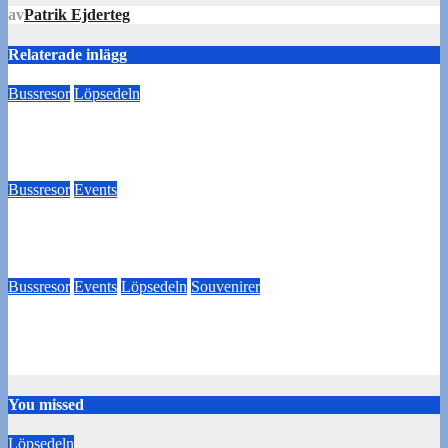
av
Patrik Ejderteg
Relaterade inlägg
Bussresor
Löpsedeln
Buss Örgryte borta 29/7!
18 juli 2024
Tommy Carlsson
Bussresor
Events
Biljettköp till Utsikten BK
28 juni 2024
Thomas Hesselroth
Bussresor
Events
Löpsedeln
Souvenirer
Utsikten borta – Pubresa
18 juni 2024
Tommy Carlsson
You missed
Löpsedeln