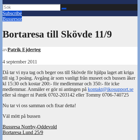
Subscribe
Bussresor
Bortaresa till Skövde 11/9
av
Patrik Ejderteg
4 september 2011
Då tar vi nya tag och beger oss till Skövde för hjälpa laget att kriga
till sig 3 poäng. Avgång är som vanligt från museet och bussen åker
kl 15:30 och kostar 200:- för medlemmar och 350:- för icke
medlemmar. Anmäler er gör ni antingen på
kontakt@ikosupport.se
eller så ringer ni Patrik 0702-203142 eller Tommy 0706-740725
Nu tar vi oss samman och fixar detta!
Väl mött på bussen
Inläggsnavigering
Bussresa Norrby-Oddevold
Bortaresa Lund 25/9