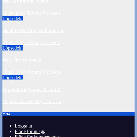
Buss Ljungskile borta!
28 juli 2026
Tommy Carlsson
Löpsedeln
50/50-lotter Oddevold-Norrby
24 juli 2026
Tommy Carlsson
Löpsedeln
Buss Örebro borta
10 juli 2026
Tommy Carlsson
Löpsedeln
Uppladdning inför derbyt!!!
20 juni 2026
Tommy Carlsson
Meta
Logga in
Flöde för inlägg
Flöde för kommentarer