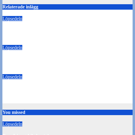
Relaterade inlägg
Löpsedeln
Buss Ljungskile borta!
28 juli 2026
Tommy Carlsson
Löpsedeln
50/50-lotter Oddevold-Norrby
24 juli 2026
Tommy Carlsson
Löpsedeln
Buss Örebro borta
10 juli 2026
Tommy Carlsson
You missed
Löpsedeln