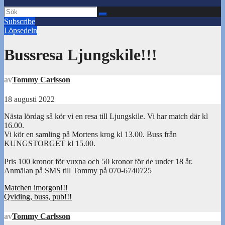
Subscribe
Löpsedeln
Bussresa Ljungskile!!!
av
Tommy Carlsson
18 augusti 2022
Nästa lördag så kör vi en resa till Ljungskile. Vi har match där kl
16.00.
Vi kör en samling på Mortens krog kl 13.00. Buss från
KUNGSTORGET kl 15.00.
Pris 100 kronor för vuxna och 50 kronor för de under 18 år.
Anmälan på SMS till Tommy på 070-6740725
Inläggsnavigering
Matchen imorgon!!!
Qviding, buss, pub!!!
av
Tommy Carlsson