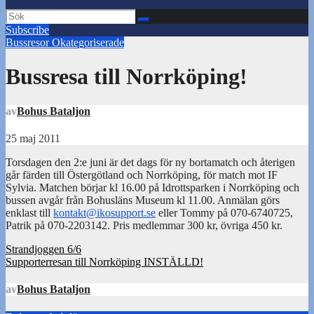
Subscribe
Bussresor
Okategoriserade
Bussresa till Norrköping!
av
Bohus Bataljon
25 maj 2011
Torsdagen den 2:e juni är det dags för ny bortamatch och återigen
går färden till Östergötland och Norrköping, för match mot IF
Sylvia. Matchen börjar kl 16.00 på Idrottsparken i Norrköping och
bussen avgår från Bohusläns Museum kl 11.00. Anmälan görs
enklast till
kontakt@ikosupport.se
eller Tommy på 070-6740725,
Patrik på 070-2203142. Pris medlemmar 300 kr, övriga 450 kr.
Inläggsnavigering
Strandjoggen 6/6
Supporterresan till Norrköping INSTÄLLD!
av
Bohus Bataljon