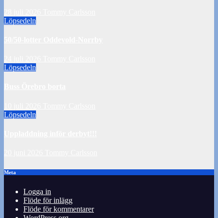
28 juli 2026
Tommy Carlsson
Löpsedeln
50/50-lotter Oddevold-Norrby
24 juli 2026
Tommy Carlsson
Löpsedeln
Buss Örebro borta
10 juli 2026
Tommy Carlsson
Löpsedeln
Uppladdning inför derbyt!!!
20 juni 2026
Tommy Carlsson
Meta
Logga in
Flöde för inlägg
Flöde för kommentarer
WordPress.org