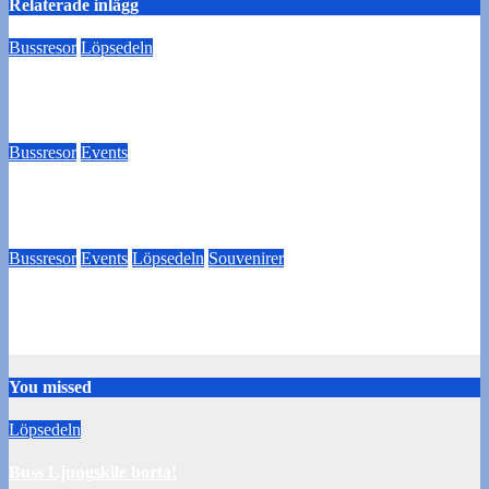
Relaterade inlägg
Bussresor
Löpsedeln
Buss Örgryte borta 29/7!
18 juli 2024
Tommy Carlsson
Bussresor
Events
Biljettköp till Utsikten BK
28 juni 2024
Thomas Hesselroth
Bussresor
Events
Löpsedeln
Souvenirer
Utsikten borta – Pubresa
18 juni 2024
Tommy Carlsson
You missed
Löpsedeln
Buss Ljungskile borta!