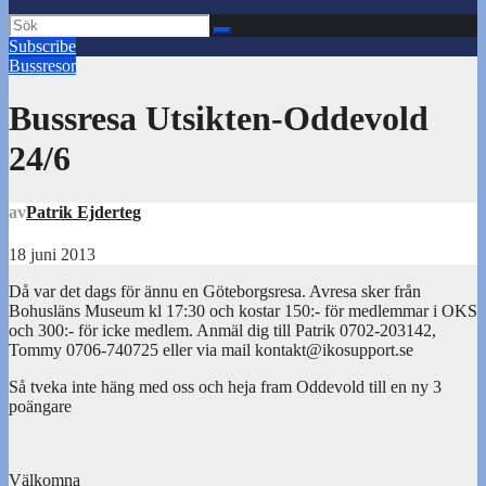
Subscribe
Bussresor
Bussresa Utsikten-Oddevold
24/6
av
Patrik Ejderteg
18 juni 2013
Då var det dags för ännu en Göteborgsresa. Avresa sker från
Bohusläns Museum kl 17:30 och kostar 150:- för medlemmar i OKS
och 300:- för icke medlem. Anmäl dig till Patrik 0702-203142,
Tommy 0706-740725 eller via mail kontakt@ikosupport.se
Så tveka inte häng med oss och heja fram Oddevold till en ny 3
poängare
Välkomna