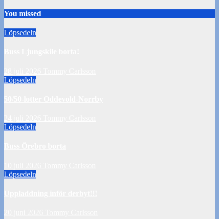
You missed
Löpsedeln
Buss Ljungskile borta!
28 juli 2026
Tommy Carlsson
Löpsedeln
50/50-lotter Oddevold-Norrby
24 juli 2026
Tommy Carlsson
Löpsedeln
Buss Örebro borta
10 juli 2026
Tommy Carlsson
Löpsedeln
Uppladdning inför derbyt!!!
20 juni 2026
Tommy Carlsson