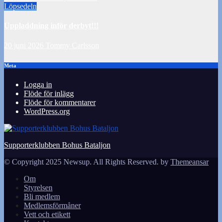
Löpsedeln
Uppladdning inför derbyt!!!
20 juni 2026
Tommy Carlsson
Meta
Logga in
Flöde för inlägg
Flöde för kommentarer
WordPress.org
Supporterklubben Bohus Bataljon
© Copyright 2025 Newsup. All Rights Reserved. by
Themeansar
Om
Styrelsen
Bli medlem
Medlemsförmåner
Vett och etikett