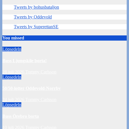
för
Tweets by bohusbataljon
inlägg
Tweets by Oddevold
Tweets by SuperettanSE
You missed
Löpsedeln
Buss Ljungskile borta!
28 juli 2026
Tommy Carlsson
Löpsedeln
50/50-lotter Oddevold-Norrby
24 juli 2026
Tommy Carlsson
Löpsedeln
Buss Örebro borta
10 juli 2026
Tommy Carlsson