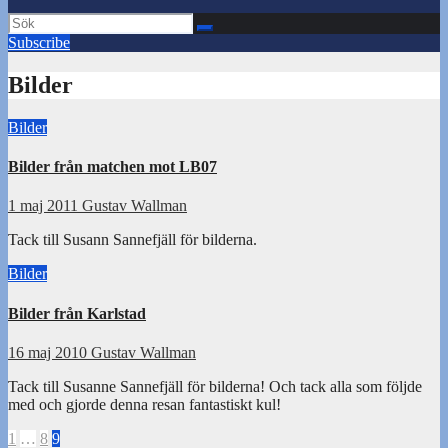
Subscribe
Bilder
Bilder
Bilder från matchen mot LB07
1 maj 2011
Gustav Wallman
Tack till Susann Sannefjäll för bilderna.
Bilder
Bilder från Karlstad
16 maj 2010
Gustav Wallman
Tack till Susanne Sannefjäll för bilderna! Och tack alla som följde
med och gjorde denna resan fantastiskt kul!
Sidnumrering
1
…
8
9