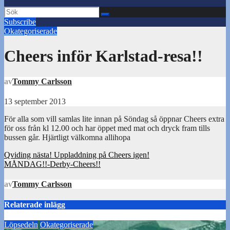
Subscribe
Okategoriserade
Cheers inför Karlstad-resa!!
av
Tommy Carlsson
13 september 2013
För alla som vill samlas lite innan på Söndag så öppnar Cheers extra
för oss från kl 12.00 och har öppet med mat och dryck fram tills
bussen går. Hjärtligt välkomna allihopa
Inläggsnavigering
Qviding nästa! Uppladdning på Cheers igen!
MÅNDAG!!-Derby-Cheers!!
av
Tommy Carlsson
Relaterade inlägg
Löpsedeln
Okategoriserade