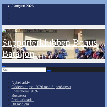
Hoppa
8 augusti 2026
till
innehåll
Supporterklubben Bohus
Bataljon
Nyhetsarkiv
Oddevoldtipset 2026 med Super8-tipset
Spelschema 2026
Bussresor
Prylmarknaden
Bli medlem