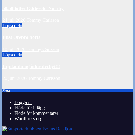
50/50-lotter Oddevold-Norrby
24 juli 2026
Tommy Carlsson
Löpsedeln
Buss Örebro borta
10 juli 2026
Tommy Carlsson
Löpsedeln
Uppladdning inför derbyt!!!
20 juni 2026
Tommy Carlsson
Meta
Logga in
Flöde för inlägg
Flöde för kommentarer
WordPress.org