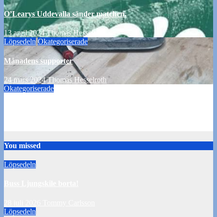
O’Learys Uddevalla sänder matchen.
13 april 2024
Thomas Hesselroth
Löpsedeln
Okategoriserade
Månadens supporter
24 mars 2024
Thomas Hesselroth
Okategoriserade
Uppladdning inför matchen mot Landskrona 30/8
29 augusti 2015
Patrik Ejderteg
You missed
Löpsedeln
Buss Ljungskile borta!
28 juli 2026
Tommy Carlsson
Löpsedeln