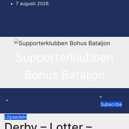
Hoppa
7 augusti 2026
till
innehåll
Supporterklubben
Bohus Bataljon
Subscribe
Löpsedeln
Derby – Lotter –