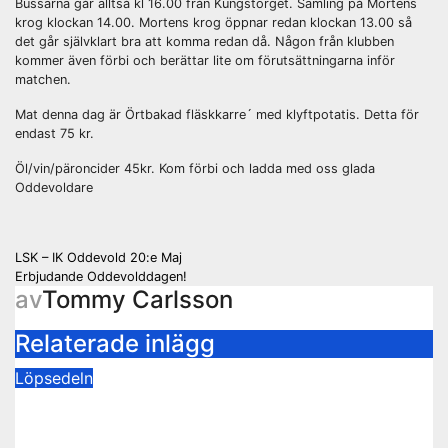
Bussarna går alltså kl 16.00 från Kungstorget. Samling på Mortens
krog klockan 14.00. Mortens krog öppnar redan klockan 13.00 så
det går självklart bra att komma redan då. Någon från klubben
kommer även förbi och berättar lite om förutsättningarna inför
matchen.
Mat denna dag är Örtbakad fläskkarre´ med klyftpotatis. Detta för
endast 75 kr.
Öl/vin/päroncider 45kr. Kom förbi och ladda med oss glada
Oddevoldare
Inläggsnavigering
LSK – IK Oddevold 20:e Maj
Erbjudande Oddevolddagen!
av
Tommy Carlsson
Relaterade inlägg
Löpsedeln
Buss Ljungskile borta!
28 juli 2026
Tommy Carlsson