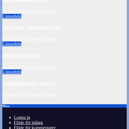
28 juli 2026
Tommy Carlsson
Löpsedeln
50/50-lotter Oddevold-Norrby
24 juli 2026
Tommy Carlsson
Löpsedeln
Buss Örebro borta
10 juli 2026
Tommy Carlsson
Löpsedeln
Uppladdning inför derbyt!!!
20 juni 2026
Tommy Carlsson
Meta
Logga in
Flöde för inlägg
Flöde för kommentarer