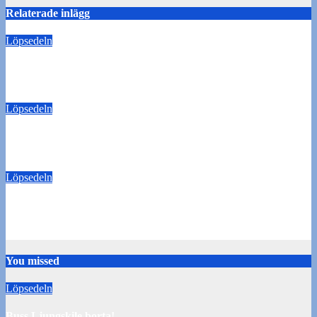
Relaterade inlägg
Löpsedeln
Buss Ljungskile borta!
28 juli 2026
Tommy Carlsson
Löpsedeln
50/50-lotter Oddevold-Norrby
24 juli 2026
Tommy Carlsson
Löpsedeln
Buss Örebro borta
10 juli 2026
Tommy Carlsson
You missed
Löpsedeln
Buss Ljungskile borta!