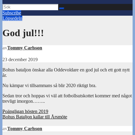
Subscribe
Löpsedeln
God jul!!!
av
Tommy Carlsson
23 december 2019
Bohus bataljon önskar alla Oddevoldare en god jul och ett gott nytt
år.
Nu kämpar vi tillsammans så blir 2020 riktigt bra.
Sedan tror och hoppas vi väl att fotbollsutskottet kommer med något
trevligt imorgon……..
Inläggsnavigering
Poängligan hösten 2019
Bohus Bataljon kallar till Årsmöte
av
Tommy Carlsson