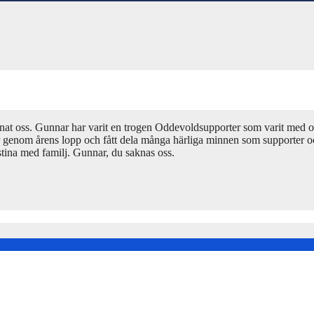
nat oss. Gunnar har varit en trogen Oddevoldsupporter som varit med och
ar genom årens lopp och fått dela många härliga minnen som supporte
stina med familj. Gunnar, du saknas oss.