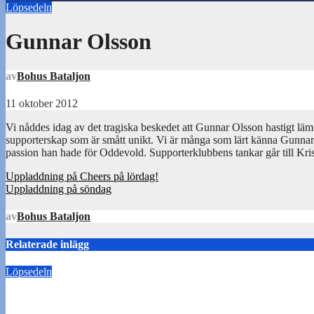
Löpsedeln
Gunnar Olsson
av
Bohus Bataljon
11 oktober 2012
Vi nåddes idag av det tragiska beskedet att Gunnar Olsson hastigt läm
supporterskap som är smått unikt. Vi är många som lärt känna Gunn
passion han hade för Oddevold. Supporterklubbens tankar går till Kri
Inläggsnavigering
Uppladdning på Cheers på lördag!
Uppladdning på söndag
av
Bohus Bataljon
Relaterade inlägg
Löpsedeln
Buss Ljungskile borta!