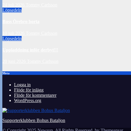
24 juli 2026
Tommy Carlsson
Löpsedeln
Buss Örebro borta
10 juli 2026
Tommy Carlsson
Löpsedeln
Uppladdning inför derbyt!!!
20 juni 2026
Tommy Carlsson
Meta
Logga in
Flöde för inlägg
Flöde för kommentarer
WordPress.org
Supporterklubben Bohus Bataljon
© Copyright 2025 Newsup. All Rights Reserved. by
Themeansar