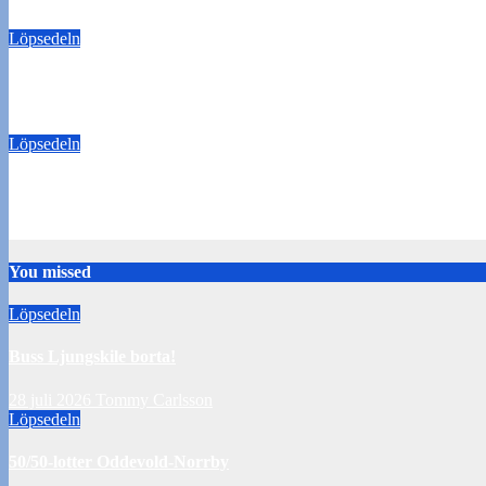
28 juli 2026
Tommy Carlsson
Löpsedeln
50/50-lotter Oddevold-Norrby
24 juli 2026
Tommy Carlsson
Löpsedeln
Buss Örebro borta
10 juli 2026
Tommy Carlsson
You missed
Löpsedeln
Buss Ljungskile borta!
28 juli 2026
Tommy Carlsson
Löpsedeln
50/50-lotter Oddevold-Norrby