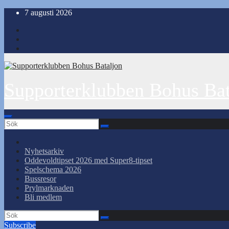
Hoppa
7 augusti 2026
till
innehåll
Supporterklubben Bohus Bat
Nyhetsarkiv
Oddevoldtipset 2026 med Super8-tipset
Spelschema 2026
Bussresor
Prylmarknaden
Bli medlem
Subscribe