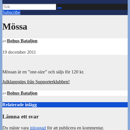
Subscribe
Mössa
av
Bohus Bataljon
19 december 2011
Mössan är en ”one-size” och säljs för 120 kr.
Inläggsnavigering
Julklappstips från Supporterklubben!
av
Bohus Bataljon
Relaterade inlägg
Lämna ett svar
Du måste vara
inloggad
för att publicera en kommentar.