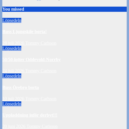
You missed
Löpsedeln
Buss Ljungskile borta!
28 juli 2026
Tommy Carlsson
Löpsedeln
50/50-lotter Oddevold-Norrby
24 juli 2026
Tommy Carlsson
Löpsedeln
Buss Örebro borta
10 juli 2026
Tommy Carlsson
Löpsedeln
Uppladdning inför derbyt!!!
20 juni 2026
Tommy Carlsson