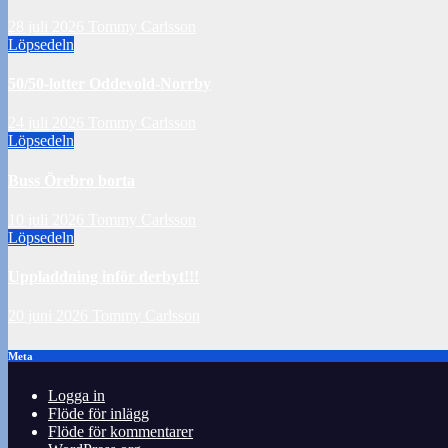
28 juli 2026
Tommy Carlsson
Löpsedeln
50/50-lotter Oddevold-Norrby
24 juli 2026
Tommy Carlsson
Löpsedeln
Buss Örebro borta
10 juli 2026
Tommy Carlsson
Löpsedeln
Uppladdning inför derbyt!!!
20 juni 2026
Tommy Carlsson
Meta
Logga in
Flöde för inlägg
Flöde för kommentarer