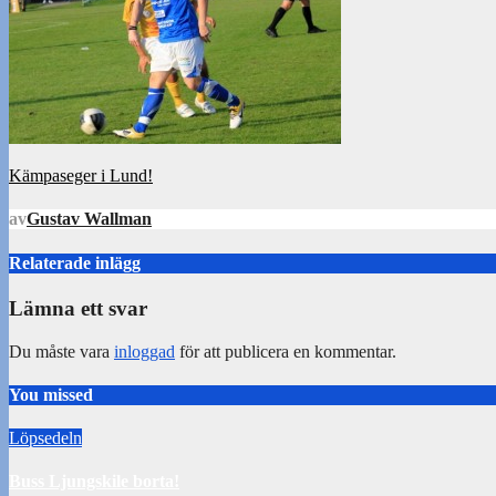
Inläggsnavigering
Kämpaseger i Lund!
av
Gustav Wallman
Relaterade inlägg
Lämna ett svar
Du måste vara
inloggad
för att publicera en kommentar.
You missed
Löpsedeln
Buss Ljungskile borta!