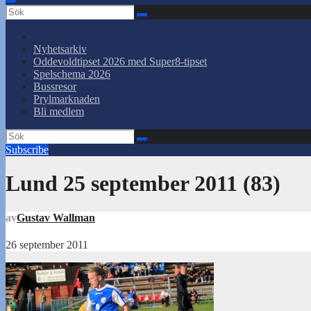
Nyhetsarkiv
Oddevoldtipset 2026 med Super8-tipset
Spelschema 2026
Bussresor
Prylmarknaden
Bli medlem
Subscribe
Lund 25 september 2011 (83)
av
Gustav Wallman
26 september 2011