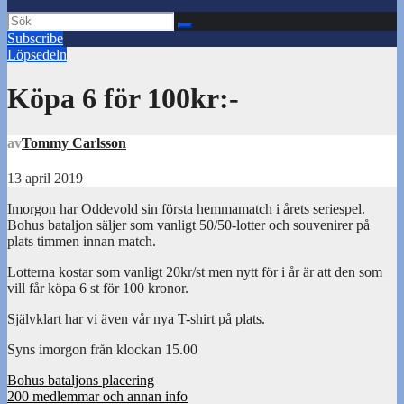
Subscribe
Löpsedeln
Köpa 6 för 100kr:-
av
Tommy Carlsson
13 april 2019
Imorgon har Oddevold sin första hemmamatch i årets seriespel.
Bohus bataljon säljer som vanligt 50/50-lotter och souvenirer på
plats timmen innan match.
Lotterna kostar som vanligt 20kr/st men nytt för i år är att den som
vill får köpa 6 st för 100 kronor.
Självklart har vi även vår nya T-shirt på plats.
Syns imorgon från klockan 15.00
Inläggsnavigering
Bohus bataljons placering
200 medlemmar och annan info