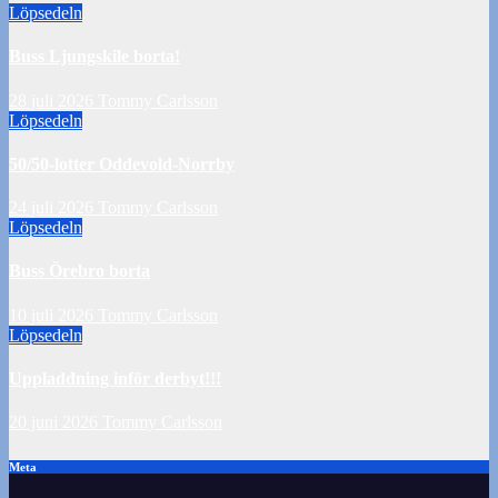
Löpsedeln
Buss Ljungskile borta!
28 juli 2026
Tommy Carlsson
Löpsedeln
50/50-lotter Oddevold-Norrby
24 juli 2026
Tommy Carlsson
Löpsedeln
Buss Örebro borta
10 juli 2026
Tommy Carlsson
Löpsedeln
Uppladdning inför derbyt!!!
20 juni 2026
Tommy Carlsson
Meta