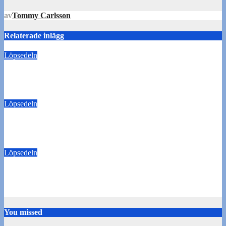
av
Tommy Carlsson
Relaterade inlägg
Löpsedeln
Buss Ljungskile borta!
28 juli 2026
Tommy Carlsson
Löpsedeln
50/50-lotter Oddevold-Norrby
24 juli 2026
Tommy Carlsson
Löpsedeln
Buss Örebro borta
10 juli 2026
Tommy Carlsson
You missed