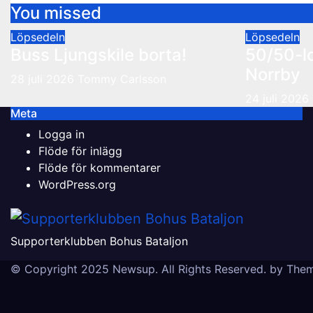
You missed
Löpsedeln
Löpsedeln
Buss Ljungskile borta!
50/50-l
Norrby
28 juli 2026
Tommy Carlsson
24 juli 2026
Meta
Logga in
Flöde för inlägg
Flöde för kommentarer
WordPress.org
Supporterklubben Bohus Bataljon
© Copyright 2025 Newsup. All Rights Reserved. by
Them