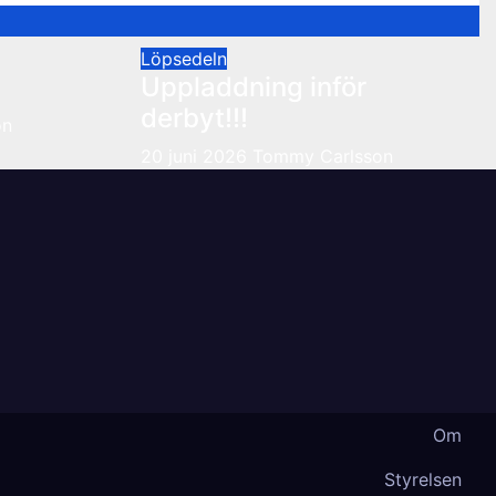
Löpsedeln
Uppladdning inför
derbyt!!!
on
20 juni 2026
Tommy Carlsson
Om
Styrelsen