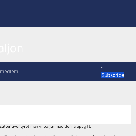
ljon
i medlem
Subscribe
tsätter äventyret men vi börjar med denna uppgift.