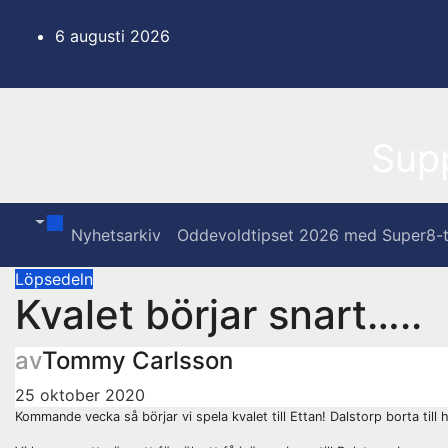
Hoppa
till
6 augusti 2026
innehåll
Sup
Nyhetsarkiv
Oddevoldtipset 2026 med Super8-t
Löpsedeln
Kvalet börjar snart…..
av
Tommy Carlsson
25 oktober 2020
Kommande vecka så börjar vi spela kvalet till Ettan! Dalstorp borta til