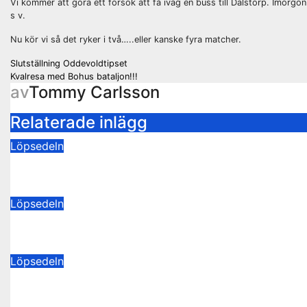
Vi kommer att göra ett försök att få iväg en buss till Dalstorp. Imorgo
s v.
Nu kör vi så det ryker i två…..eller kanske fyra matcher.
Inläggsnavigering
Slutställning Oddevoldtipset
Kvalresa med Bohus bataljon!!!
av
Tommy Carlsson
Relaterade inlägg
Löpsedeln
Buss Ljungskile borta!
28 juli 2026
Tommy Carlsson
Löpsedeln
50/50-lotter Oddevold-Norrby
24 juli 2026
Tommy Carlsson
Löpsedeln
Buss Örebro borta
10 juli 2026
Tommy Carlsson