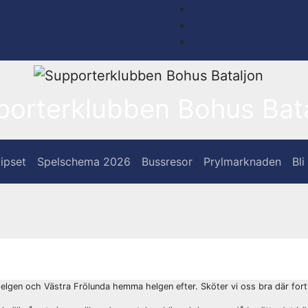
porterklubben Bohus Bata
ipset
Spelschema 2026
Bussresor
Prylmarknaden
Bl
l helgen och Västra Frölunda hemma helgen efter. Sköter vi oss bra där for