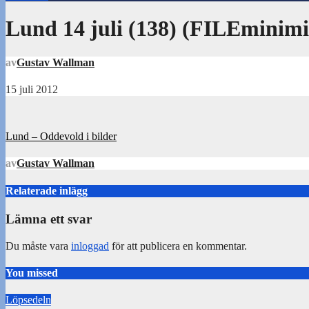
Lund 14 juli (138) (FILEminimi
av
Gustav Wallman
15 juli 2012
Inläggsnavigering
Lund – Oddevold i bilder
av
Gustav Wallman
Relaterade inlägg
Lämna ett svar
Du måste vara
inloggad
för att publicera en kommentar.
You missed
Löpsedeln