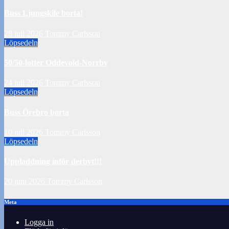
Buss Ljungskile borta!
28 juli 2026
Tommy Carlsson
Löpsedeln
50/50-lotter Oddevold-Norrby
24 juli 2026
Tommy Carlsson
Löpsedeln
Buss Örebro borta
10 juli 2026
Tommy Carlsson
Löpsedeln
Uppladdning inför derbyt!!!
20 juni 2026
Tommy Carlsson
Meta
Logga in