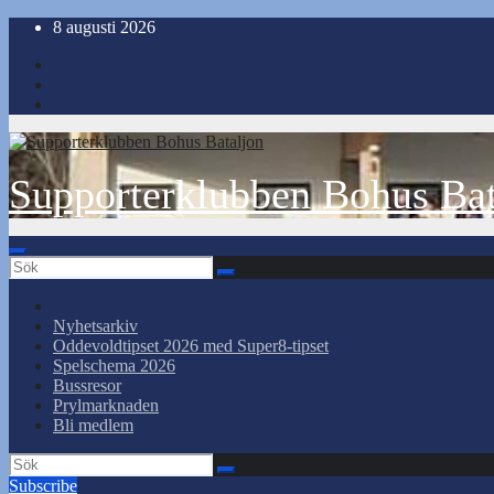
Hoppa
8 augusti 2026
till
innehåll
Supporterklubben Bohus Bat
Nyhetsarkiv
Oddevoldtipset 2026 med Super8-tipset
Spelschema 2026
Bussresor
Prylmarknaden
Bli medlem
Subscribe