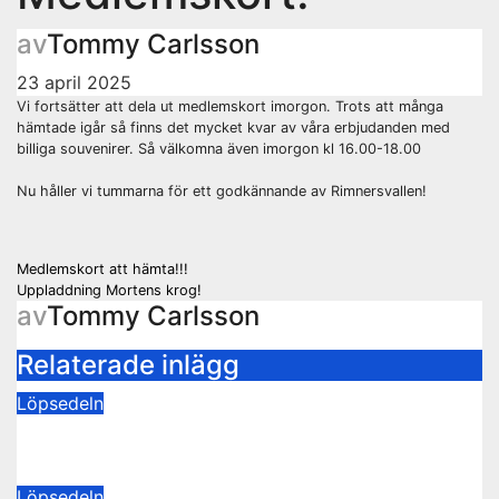
av
Tommy Carlsson
23 april 2025
Vi fortsätter att dela ut medlemskort imorgon. Trots att många
hämtade igår så finns det mycket kvar av våra erbjudanden med
billiga souvenirer. Så välkomna även imorgon kl 16.00-18.00
Nu håller vi tummarna för ett godkännande av Rimnersvallen!
Inläggsnavigering
Medlemskort att hämta!!!
Uppladdning Mortens krog!
av
Tommy Carlsson
Relaterade inlägg
Löpsedeln
Buss Ljungskile borta!
28 juli 2026
Tommy Carlsson
Löpsedeln