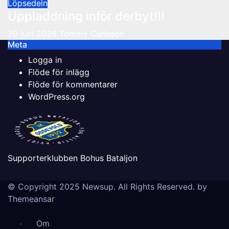
Löpsedeln
Uppladdning inför derbyt!!!
20 juni 2026
Tommy Carlsson
Meta
Logga in
Flöde för inlägg
Flöde för kommentarer
WordPress.org
Supporterklubben Bohus Bataljon
© Copyright 2025 Newsup. All Rights Reserved. by
Themeansar
Om