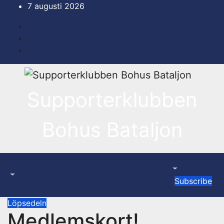
Hoppa
7 augusti 2026
till
innehåll
Supporterklubben
Bohus Bataljon
Subscribe
Löpsedeln
Medlemskort!