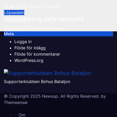
10 juli 2026
Tommy Carlsson
Löpsedeln
Uppladdning inför derbyt!!!
20 juni 2026
Tommy Carlsson
Meta
Logga in
Flöde för inlägg
Flöde för kommentarer
WordPress.org
Supporterklubben Bohus Bataljon
© Copyright 2025 Newsup. All Rights Reserved. by
Themeansar
Om