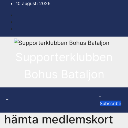
Hoppa
10 augusti 2026
till
innehåll
Supporterklubben
Bohus Bataljon
Subscribe
hämta medlemskort