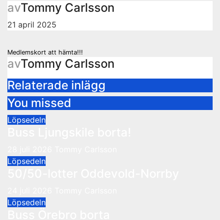
av
Tommy Carlsson
21 april 2025
Inläggsnavigering
Medlemskort att hämta!!!
av
Tommy Carlsson
Relaterade inlägg
You missed
Löpsedeln
Buss Ljungskile borta!
28 juli 2026
Tommy Carlsson
Löpsedeln
50/50-lotter Oddevold-Norrby
24 juli 2026
Tommy Carlsson
Löpsedeln
Buss Örebro borta